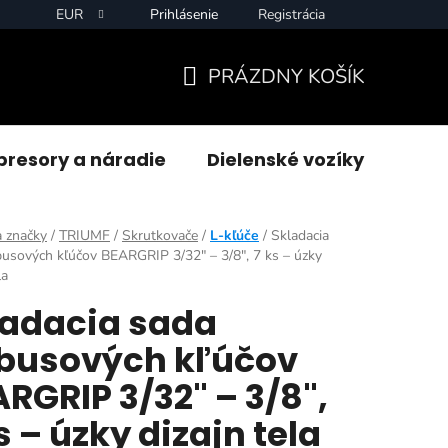
EUR
Prihlásenie
Registrácia
PRÁZDNY KOŠÍK
NÁKUPNÝ
KOŠÍK
resory a náradie
Dielenské vozíky
Zvár
 značky
/
TRIUMF
/
Skrutkovače
/
L-kľúče
/
Skladacia
usových kľúčov BEARGRIP 3/32" – 3/8", 7 ks – úzky
la
ladacia sada
busových kľúčov
RGRIP 3/32" – 3/8",
s – úzky dizajn tela