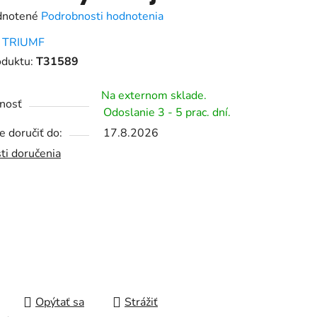
rné
notené
Podrobnosti hodnotenia
enie
:
TRIUMF
tu
oduktu:
T31589
Na externom sklade.
nosť
Odoslanie 3 - 5 prac. dní.
 doručiť do:
17.8.2026
čiek.
ti doručenia
Opýtať sa
Strážiť