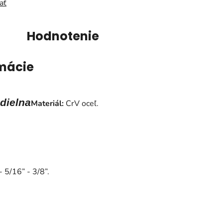
ať
Hodnotenie
mácie
 dielna
Materiál:
CrV oceľ.
- 5/16” - 3/8”.