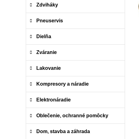
i
a
Zdviháky
e
n
e
Pneuservis
l
Dielňa
Zváranie
Lakovanie
Kompresory a náradie
Elektronáradie
Oblečenie, ochranné pomôcky
Dom, stavba a záhrada