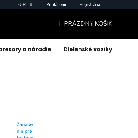
EUR
Prihlásenie
Registrácia
PRÁZDNY KOŠÍK
NÁKUPNÝ
KOŠÍK
resory a náradie
Dielenské vozíky
Zvár
Zariade
nie pre
testova