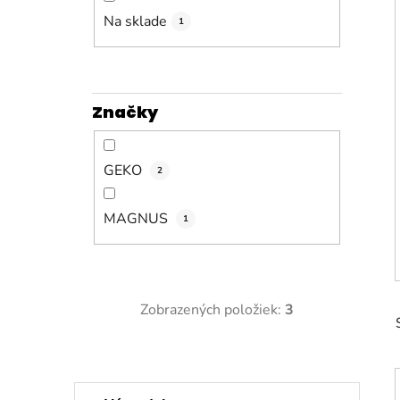
n
e
Na sklade
1
l
Značky
GEKO
2
MAGNUS
1
Zobrazených položiek:
3
K
Preskočiť