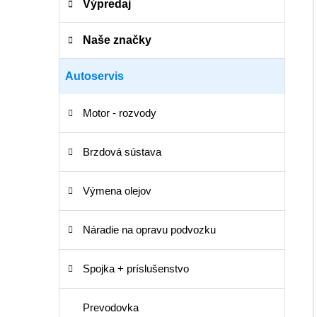
Výpredaj
a
kategórie
t
e
Naše značky
g
ó
Autoservis
r
i
Motor - rozvody
e
Brzdová sústava
Výmena olejov
Náradie na opravu podvozku
Spojka + príslušenstvo
Prevodovka