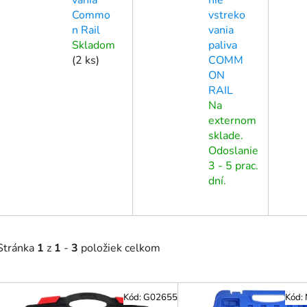
Commo
vstreko
n Rail
vania
Skladom
paliva
(
2 ks
)
COMM
ON
RAIL
Na
externom
sklade.
Odoslanie
3 - 5 prac.
dní.
Stránka
1
z
1
-
3
položiek celkom
V
Kód:
G02655
Kód: