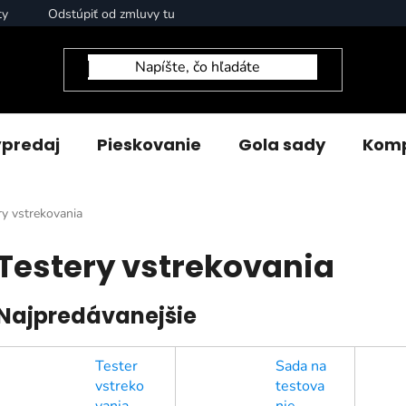
ty
Odstúpiť od zmluvy tu
predaj
Pieskovanie
Gola sady
Komp
ry vstrekovania
Testery vstrekovania
Najpredávanejšie
Tester
Sada na
vstreko
testova
vania
nie