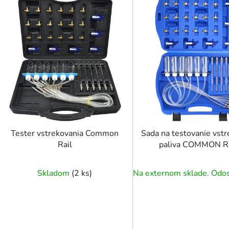
ý
p
i
s
p
r
o
d
u
k
t
Tester vstrekovania Common
Sada na testovanie vstr
o
Rail
paliva COMMON R
v
Skladom
(
2 ks
)