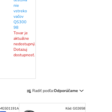
nie
vstreko
vačov
QS300
98
Tovar je
aktuálne
nedostupný.
Dotazuj
dostupnosť.
R
Radiť podľa:
Odporúčame
a
d
e
MGS01191A
Kód:
G02658