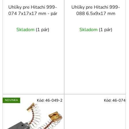
d
u
Uhlíky pre Hitachi 999-
Uhlíky pre Hitachi 999-
074 7x17x17 mm - pár
088 6.5x9x17 mm
k
t
o
Skladom
(
1 pár
)
Skladom
(
1 pár
)
v
Kód:
46-049-2
Kód:
46-074
NOVINKA