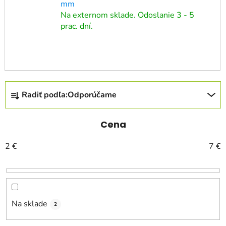
mm
Na externom sklade. Odoslanie 3 - 5
prac. dní.
R
Radiť podľa:
Odporúčame
a
d
e
Cena
n
2
€
7
€
i
e
p
r
o
Na sklade
2
d