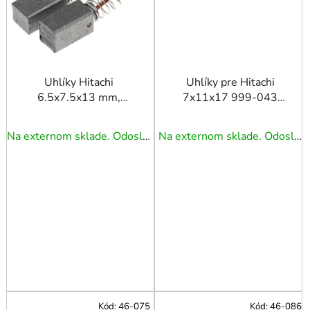
Uhlíky Hitachi
Uhlíky pre Hitachi
6.5x7.5x13 mm,
7x11x17 999-043
DH24PB3, DH24PC3,
DH40MRY
DH26PB, 999041
Na externom sklade. Odoslanie 3 - 5 prac. dní.
Na externom sklade. Odoslanie 3 - 5 prac. dní.
Kód:
46-075
Kód:
46-086