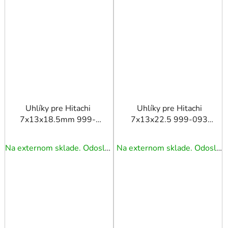
Uhlíky pre Hitachi
Uhlíky pre Hitachi
7x13x18.5mm 999-
7x13x22.5 999-093
038 DH45MR
G18SW2, G23SW2,
G23ST, G18ST - pár
Na externom sklade. Odoslanie 3 - 5 prac. dní.
Na externom sklade. Odoslanie 3 - 5 prac. dní.