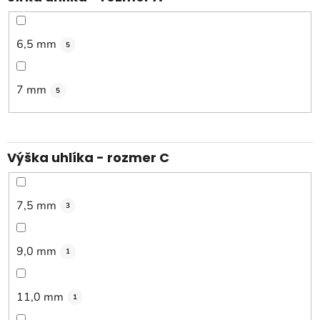
6,5 mm
5
7 mm
5
Výška uhlíka - rozmer C
7,5 mm
3
9,0 mm
1
11,0 mm
1