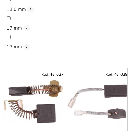
13,0 mm
1
17 mm
2
13 mm
2
V
Kód:
46-027
Kód:
46-028
ý
p
i
s
p
r
o