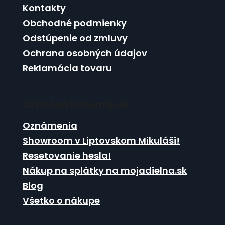
t
i
Kontakty
i
e
Obchodné podmienky
p
e
r
Odstúpenie od zmluvy
v
Ochrana osobných údajov
k
Reklamácia tovaru
y
v
ý
p
Užitočné informácie
i
s
Oznámenia
u
Showroom v Liptovskom Mikuláši!
Resetovanie hesla!
Nákup na splátky na mojadielna.sk
Blog
Všetko o nákupe