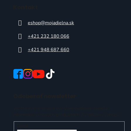
Kontakt
eshop
@
mojadielna.sk
+421 232 180 066
+421 948 687 660
Odoberať newsletter
Vložte svoj e-mail a my Vám budeme zasielať
informácie o nových produktoch na našom e-shope.
Email