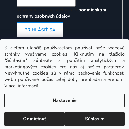
Vložením e-mailu súhlasíte s
podmienkami
ochrany osobných údajov
PRIHLÁSIŤ SA
S cieľom uľahčiť používateľom používať naše webové
stránky využívame cookies. Kliknutím na tlačidlo
Instagram
"Súhlasím" súhlasíte s použitím analytických a
marketingových cookies pre nás aj našich partnerov.
Nevyhnutné cookies sú v rámci zachovania funkčnosti
webu používané počas celej doby prehliadania webom.
Viacej informácií.
Nastavenie
Odmietnuť
Súhlasím
Copyright 2026
Mojadielna.sk
. Všetky práva vyhradené.
Upraviť nastavenie cookies