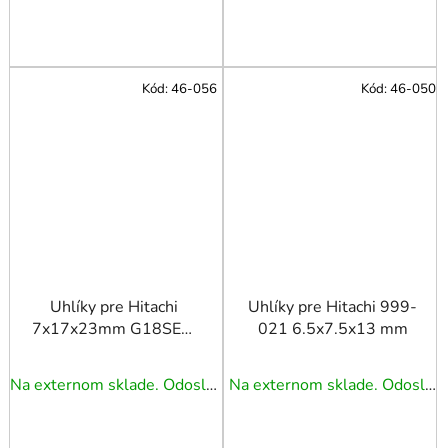
Kód:
46-056
Kód:
46-050
Uhlíky pre Hitachi
Uhlíky pre Hitachi 999-
7x17x23mm G18SE3,
021 6.5x7.5x13 mm
G23SF2, G23SC3 a iné
- pár
Na externom sklade. Odoslanie 3 - 5 prac. dní.
Na externom sklade. Odoslanie 3 - 5 prac. dní.