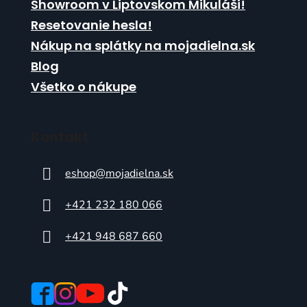
Showroom v Liptovskom Mikuláši!
Resetovanie hesla!
Nákup na splátky na mojadielna.sk
Blog
Všetko o nákupe
Kontakt
eshop
@
mojadielna.sk
+421 232 180 066
+421 948 687 660