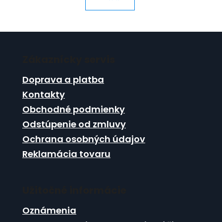
Z
á
Zákaznícky servis
p
ä
Doprava a platba
t
Kontakty
i
Obchodné podmienky
e
Odstúpenie od zmluvy
Ochrana osobných údajov
Reklamácia tovaru
Užitočné informácie
Oznámenia