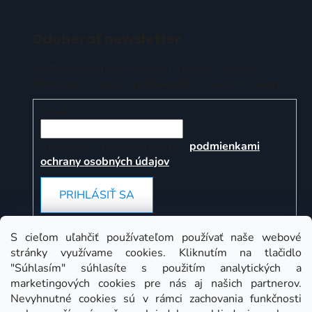
Odoberať newsletter
Vložte svoj e-mail a my Vám budeme zasielať
informácie o nových produktoch na našom e-shope.
Email
Vložením e-mailu súhlasíte s
podmienkami
ochrany osobných údajov
PRIHLÁSIŤ SA
S cieľom uľahčiť používateľom používať naše webové
stránky využívame cookies. Kliknutím na tlačidlo
Instagram
"Súhlasím" súhlasíte s použitím analytických a
marketingových cookies pre nás aj našich partnerov.
Nevyhnutné cookies sú v rámci zachovania funkčnosti