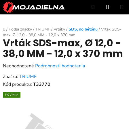
Prejsť
Hľadať
NÁKUP
na
KOŠÍK
obsah
Domov
/
Podľa značky
/
TRIUMF
/
Vrtáky
/
SDS, do bétónu
/
Vrták SDS-
max, Ø 12,0 - 38,0 MM - 12,0 x 370 mm
Vrták SDS-max, Ø 12,0 -
38,0 MM - 12,0 x 370 mm
Priemerné
Neohodnotené
Podrobnosti hodnotenia
hodnotenie
Značka:
TRIUMF
produktu
Kód produktu:
T33770
je
NOVINKA
0,0
z
5
hviezdičiek.