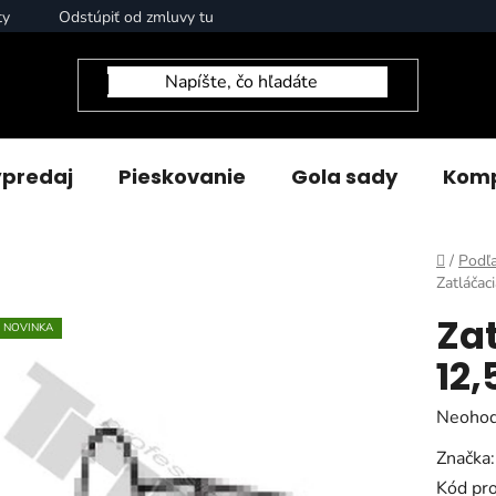
ty
Odstúpiť od zmluvy tu
predaj
Pieskovanie
Gola sady
Komp
Domov
/
Podľa
Zatláčac
Zat
NOVINKA
12
Prieme
Neohod
hodnot
Značka
produk
Kód pr