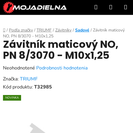
Prejsť
Hľadať
NÁKUP
na
KOŠÍK
obsah
Domov
/
Podľa značky
/
TRIUMF
/
Závitníky
/
Sadové
/
Závitník maticový
NO, PN 8/3070 - M10x1,25
Závitník maticový NO,
PN 8/3070 - M10x1,25
Priemerné
Neohodnotené
Podrobnosti hodnotenia
hodnotenie
Značka:
TRIUMF
produktu
Kód produktu:
T32985
je
NOVINKA
0,0
z
5
hviezdičiek.