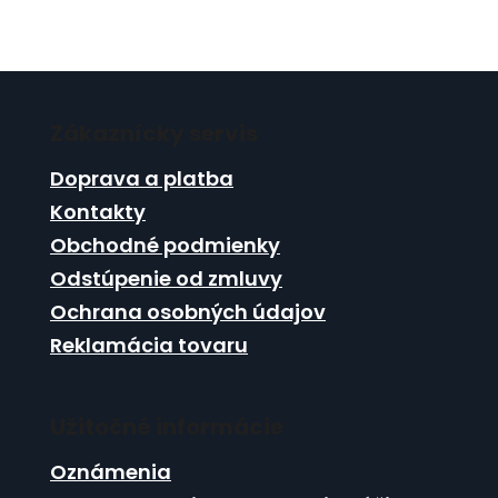
Z
á
Zákaznícky servis
p
ä
Doprava a platba
t
Kontakty
i
Obchodné podmienky
e
Odstúpenie od zmluvy
Ochrana osobných údajov
Reklamácia tovaru
Užitočné informácie
Oznámenia