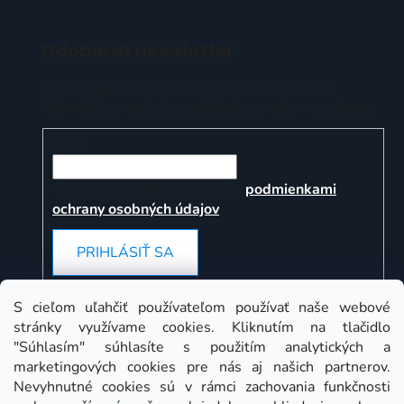
Odoberať newsletter
Vložte svoj e-mail a my Vám budeme zasielať
informácie o nových produktoch na našom e-shope.
Email
Vložením e-mailu súhlasíte s
podmienkami
ochrany osobných údajov
PRIHLÁSIŤ SA
S cieľom uľahčiť používateľom používať naše webové
stránky využívame cookies. Kliknutím na tlačidlo
Instagram
"Súhlasím" súhlasíte s použitím analytických a
marketingových cookies pre nás aj našich partnerov.
Nevyhnutné cookies sú v rámci zachovania funkčnosti