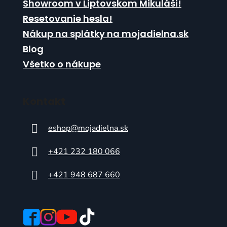
Showroom v Liptovskom Mikuláši!
Resetovanie hesla!
Nákup na splátky na mojadielna.sk
Blog
Všetko o nákupe
Kontakt
eshop
@
mojadielna.sk
+421 232 180 066
+421 948 687 660