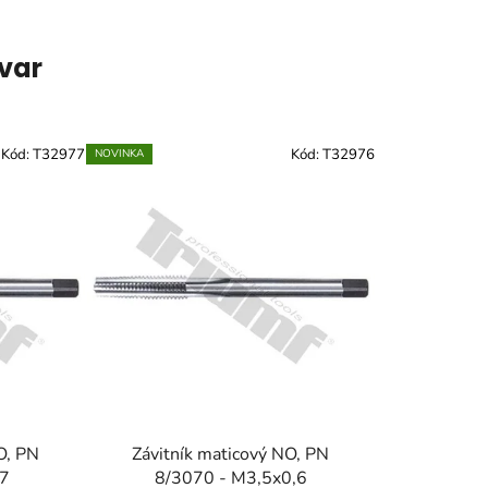
ovar
Kód:
T32977
Kód:
T32976
NOVINKA
O, PN
Závitník maticový NO, PN
,7
8/3070 - M3,5x0,6