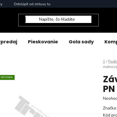
ty
Odstúpiť od zmluvy tu
predaj
Pieskovanie
Gola sady
Komp
Domov
/
Podľa
maticov
Zá
NOVINKA
PN 
Prieme
Neohod
hodnot
Značka
produk
Kód pr