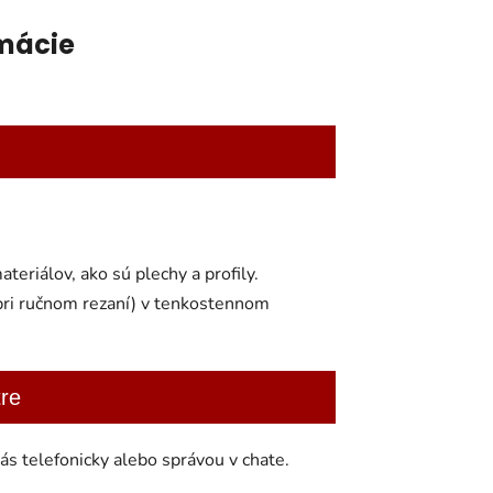
mácie
teriálov, ako sú plechy a profily.
 pri ručnom rezaní) v tenkostennom
re
s telefonicky alebo správou v chate.