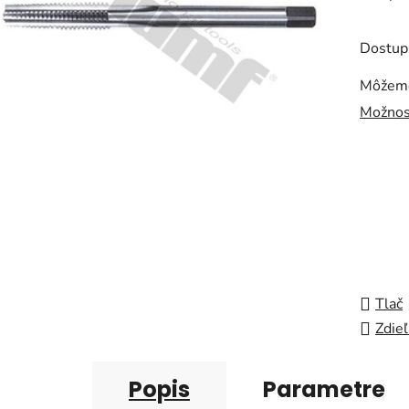
je
0,0
Dostup
z
5
Môžeme
hviezdi
Možnos
Tlač
Zdieľ
Popis
Parametre