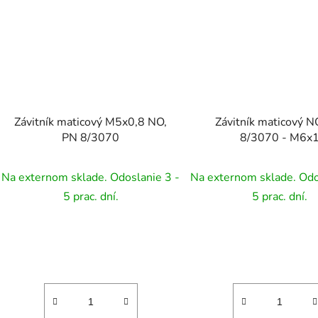
Závitník maticový M5x0,8 NO,
Závitník maticový N
PN 8/3070
8/3070 - M6x
Na externom sklade. Odoslanie 3 -
Na externom sklade. Odo
5 prac. dní.
5 prac. dní.