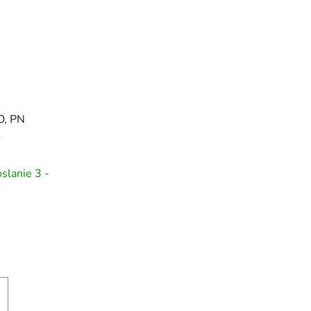
O, PN
1
slanie 3 -