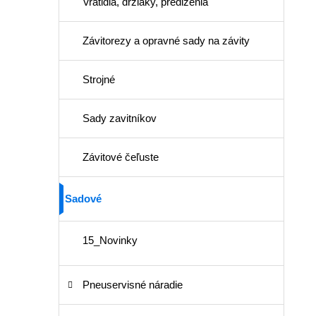
Vratidlá, držiaky, predĺženia
Závitorezy a opravné sady na závity
Strojné
Sady zavitníkov
Závitové čeľuste
Sadové
15_Novinky
Pneuservisné náradie