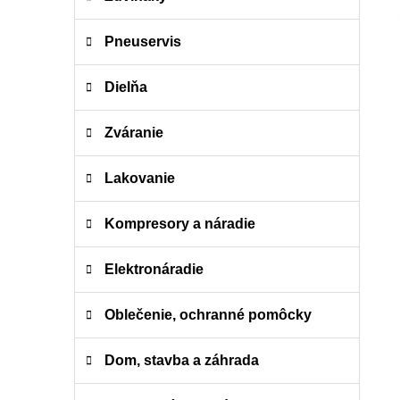
e
n
e
Pneuservis
l
Dielňa
Zváranie
Lakovanie
Kompresory a náradie
Elektronáradie
Oblečenie, ochranné pomôcky
Dom, stavba a záhrada