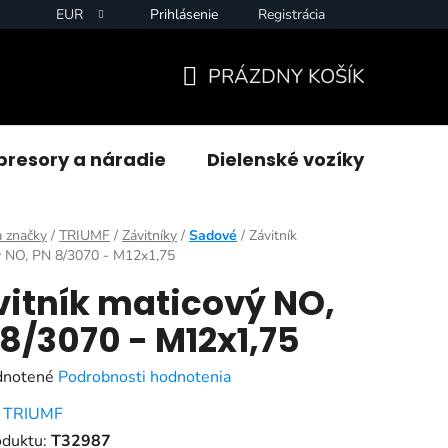
EUR
Prihlásenie
Registrácia
PRÁZDNY KOŠÍK
NÁKUPNÝ
KOŠÍK
resory a náradie
Dielenské vozíky
Zvár
 značky
/
TRIUMF
/
Závitníky
/
Sadové
/
Závitník
ý NO, PN 8/3070 - M12x1,75
vitník maticový NO,
8/3070 - M12x1,75
rné
notené
Podrobnosti hodnotenia
enie
:
TRIUMF
tu
oduktu:
T32987