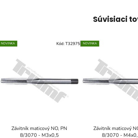
Súvisiaci t
Kód:
T32975
NOVINKA
NOVINKA
Závitník maticový NO, PN
Závitník maticový N
8/3070 - M3x0,5
8/3070 - M4x0