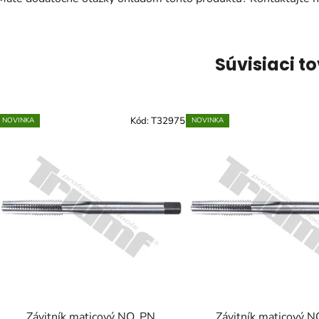
Súvisiaci t
Kód:
T32975
NOVINKA
NOVINKA
Závitník maticový NO, PN
Závitník maticový N