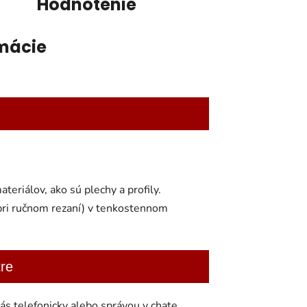
Hodnotenie
mácie
teriálov, ako sú plechy a profily.
 pri ručnom rezaní) v tenkostennom
re
s telefonicky alebo správou v chate.