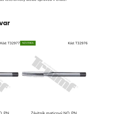
ovar
Kód:
T32977
Kód:
T32976
NOVINKA
O, PN
Závitník maticový NO, PN