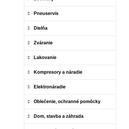
e
n
e
Pneuservis
l
Dielňa
Zváranie
Lakovanie
Kompresory a náradie
Elektronáradie
Oblečenie, ochranné pomôcky
Dom, stavba a záhrada