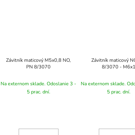
Závitník maticový M5x0,8 NO,
Závitník maticový N
PN 8/3070
8/3070 - M6x
Na externom sklade. Odoslanie 3 -
Na externom sklade. Odo
5 prac. dní.
5 prac. dní.