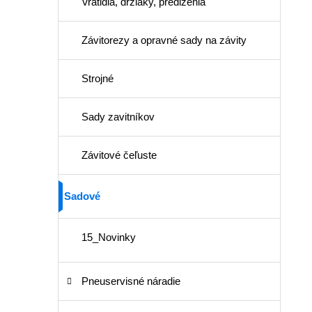
Vratidlá, držiaky, predĺženia
Závitorezy a opravné sady na závity
Strojné
Sady zavitníkov
Závitové čeľuste
Sadové
15_Novinky
Pneuservisné náradie