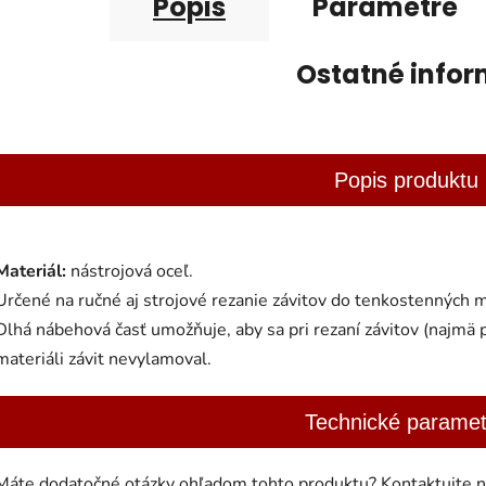
Popis
Parametre
Ostatné infor
Popis produktu
Materiál:
nástrojová oceľ.
Určené na ručné aj strojové rezanie závitov do tenkostenných ma
Dlhá nábehová časť umožňuje, aby sa pri rezaní závitov (najmä
materiáli závit nevylamoval.
Technické paramet
Máte dodatočné otázky ohľadom tohto produktu? Kontaktujte ná