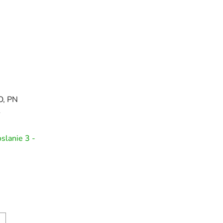
O, PN
1
slanie 3 -