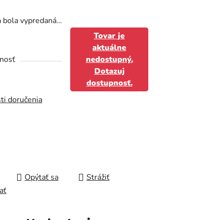
a bola vypredaná…
Tovar je
aktuálne
čiek.
nosť
nedostupný.
Dotazuj
dostupnosť.
ti doručenia
Opýtať sa
Strážiť
ať