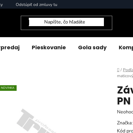
ty
Odstúpiť od zmluvy tu
predaj
Pieskovanie
Gola sady
Komp
Domov
/
Podľa
maticov
Zá
NOVINKA
PN
Prieme
Neohod
hodnot
Značka
produk
Kód pr