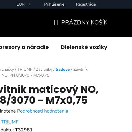
EUR
Prihlásenie
Registrácia
PRÁZDNY KOŠÍK
NÁKUPNÝ
KOŠÍK
resory a náradie
Dielenské vozíky
Zvár
 značky
/
TRIUMF
/
Závitníky
/
Sadové
/
Závitník
ý NO, PN 8/3070 - M7x0,75
vitník maticový NO,
 8/3070 - M7x0,75
rné
notené
Podrobnosti hodnotenia
enie
:
TRIUMF
tu
oduktu:
T32981