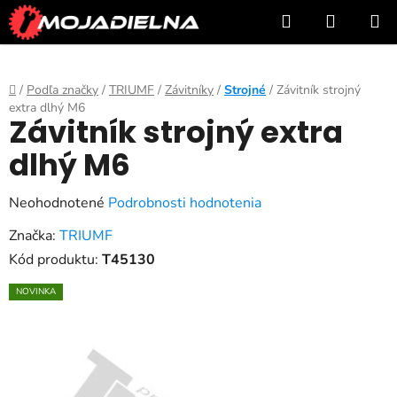
Prejsť
Hľadať
NÁKUP
na
KOŠÍK
obsah
Domov
/
Podľa značky
/
TRIUMF
/
Závitníky
/
Strojné
/
Závitník strojný
extra dlhý M6
Závitník strojný extra
dlhý M6
Priemerné
Neohodnotené
Podrobnosti hodnotenia
hodnotenie
Značka:
TRIUMF
produktu
Kód produktu:
T45130
je
NOVINKA
0,0
z
5
hviezdičiek.