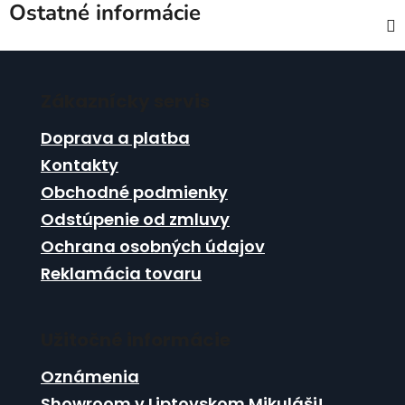
Ostatné informácie
Z
á
Zákaznícky servis
p
ä
Doprava a platba
t
Kontakty
i
Obchodné podmienky
e
Odstúpenie od zmluvy
Ochrana osobných údajov
Reklamácia tovaru
Užitočné informácie
Oznámenia
Showroom v Liptovskom Mikuláši!