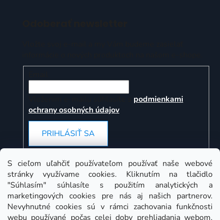
Odoberať newsletter
Vložte svoj e-mail a my Vám budeme zasielať
informácie o nových produktoch na našom e-shope.
Email
Vložením e-mailu súhlasíte s
podmienkami
ochrany osobných údajov
PRIHLÁSIŤ SA
S cieľom uľahčiť používateľom používať naše webové
stránky využívame cookies. Kliknutím na tlačidlo
Instagram
"Súhlasím" súhlasíte s použitím analytických a
marketingových cookies pre nás aj našich partnerov.
Nevyhnutné cookies sú v rámci zachovania funkčnosti
webu používané počas celej doby prehliadania webom.