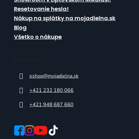
Resetovanie hesla!
Nákup na splátky na mojadielna.sk
Blog
Všetko o nákupe
Kontakt
eshop
@
mojadielna.sk
+421 232 180 066
+421 948 687 660