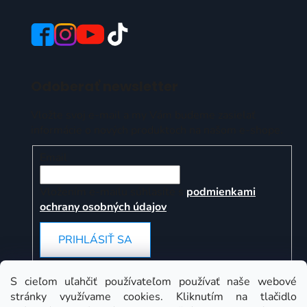
Odoberať newsletter
Vložte svoj e-mail a my Vám budeme zasielať
informácie o nových produktoch na našom e-shope.
Email
Vložením e-mailu súhlasíte s
podmienkami
ochrany osobných údajov
PRIHLÁSIŤ SA
S cieľom uľahčiť používateľom používať naše webové
stránky využívame cookies. Kliknutím na tlačidlo
Instagram