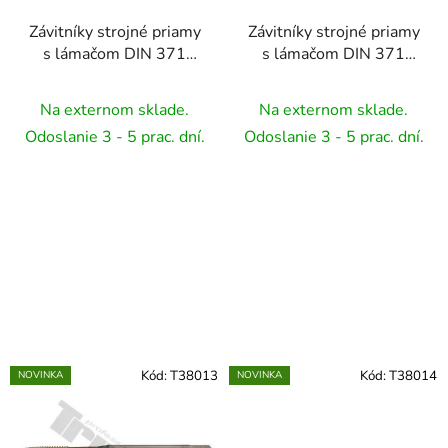
Závitníky strojné priamy
Závitníky strojné priamy
s lámačom DIN 371
s lámačom DIN 371
HSSE TiN ,na nerez -
HSSE TiN ,na nerez -
M3x0,5
M4x0,7
Na externom sklade.
Na externom sklade.
Odoslanie 3 - 5 prac. dní.
Odoslanie 3 - 5 prac. dní.
Kód:
T38013
Kód:
T38014
NOVINKA
NOVINKA