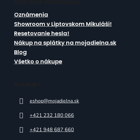
Užitočné informácie
Oznámenia
Showroom v Liptovskom Mikuláši!
Resetovanie hesla!
Nákup na splátky na mojadielna.sk
Blog
Všetko o nákupe
Kontakt
eshop
@
mojadielna.sk
+421 232 180 066
+421 948 687 660