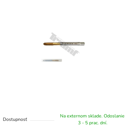
5
hviezdičiek.
Na externom sklade. Odoslanie
Dostupnosť
3 - 5 prac. dní.