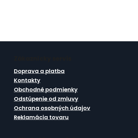
Z
á
Zákaznícky servis
p
ä
Doprava a platba
t
Kontakty
i
Obchodné podmienky
e
Odstúpenie od zmluvy
Ochrana osobných údajov
Reklamácia tovaru