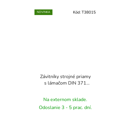
Kód:
T38015
NOVINKA
Závitníky strojné priamy
s lámačom DIN 371
HSSE TiN ,na nerez -
M8x1,25
Na externom sklade.
Odoslanie 3 - 5 prac. dní.