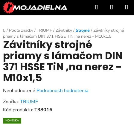
Prejsť
Hľadať
NÁKUP
na
KOŠÍK
obsah
Domov
/
Podľa značky
/
TRIUMF
/
Závitníky
/
Strojné
/
Závitníky strojné
priamy s lámačom DIN 371 HSSE TiN ,na nerez - M10x1,5
Závitníky strojné
priamy s lámačom DIN
371 HSSE TiN ,na nerez -
M10x1,5
Priemerné
Neohodnotené
Podrobnosti hodnotenia
hodnotenie
Značka:
TRIUMF
produktu
Kód produktu:
T38016
je
NOVINKA
0,0
z