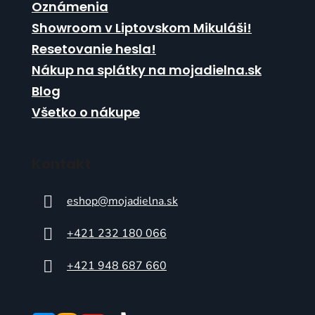
Oznámenia
Showroom v Liptovskom Mikuláši!
Resetovanie hesla!
Nákup na splátky na mojadielna.sk
Blog
Všetko o nákupe
Kontakt
eshop
@
mojadielna.sk
+421 232 180 066
+421 948 687 660