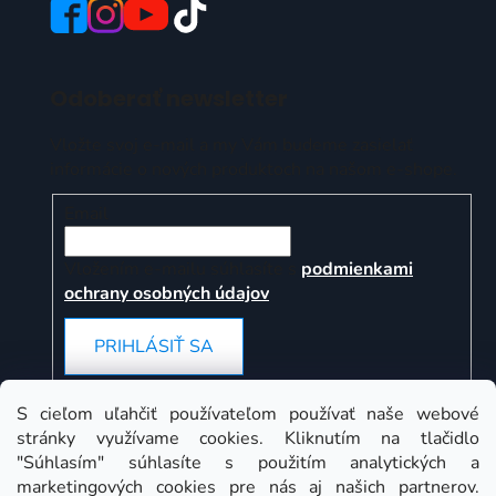
Odoberať newsletter
Vložte svoj e-mail a my Vám budeme zasielať
informácie o nových produktoch na našom e-shope.
Email
Vložením e-mailu súhlasíte s
podmienkami
ochrany osobných údajov
PRIHLÁSIŤ SA
S cieľom uľahčiť používateľom používať naše webové
stránky využívame cookies. Kliknutím na tlačidlo
Instagram
"Súhlasím" súhlasíte s použitím analytických a
marketingových cookies pre nás aj našich partnerov.