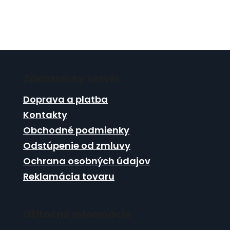
Z
á
Zákaznícky servis
p
ä
Doprava a platba
t
Kontakty
i
Obchodné podmienky
e
Odstúpenie od zmluvy
Ochrana osobných údajov
Reklamácia tovaru
Užitočné informácie