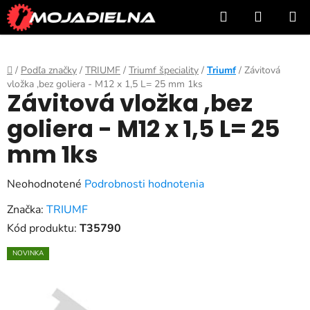
Prejsť
Hľadať
NÁKUP
na
KOŠÍK
obsah
Domov
/
Podľa značky
/
TRIUMF
/
Triumf špeciality
/
Triumf
/
Závitová
vložka ,bez goliera - M12 x 1,5 L= 25 mm 1ks
Závitová vložka ,bez
goliera - M12 x 1,5 L= 25
mm 1ks
Priemerné
Neohodnotené
Podrobnosti hodnotenia
hodnotenie
Značka:
TRIUMF
produktu
Kód produktu:
T35790
je
NOVINKA
0,0
z
5