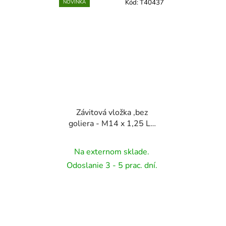
Kód:
T40437
NOVINKA
Závitová vložka ,bez
goliera - M14 x 1,25 L=
10,7 mm 1ks
Na externom sklade.
Odoslanie 3 - 5 prac. dní.