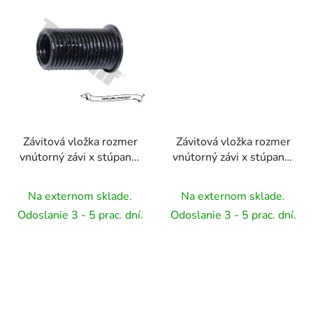
Závitová vložka rozmer
Závitová vložka rozmer
vnútorný závi x stúpanie
vnútorný závi x stúpanie
a celková dĺžkat 1ks, s
a celková dĺžkat 1ks, s
golierom - M8 x 1 L=
golierom - M8 x 1,25
Na externom sklade.
Na externom sklade.
18 mm, 1 ks
L= 22 mm, 1 ks
Odoslanie 3 - 5 prac. dní.
Odoslanie 3 - 5 prac. dní.