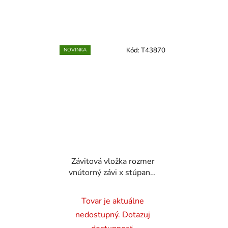
Kód:
T43870
NOVINKA
Závitová vložka rozmer
vnútorný závi x stúpanie
a celková dĺžkat 1ks, s
golierom - M8 x 1,5
Tovar je aktuálne
L=12 mm, 1 ks
nedostupný. Dotazuj