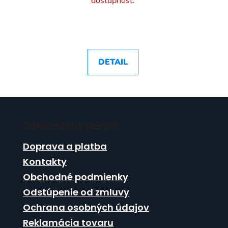
dostupnosť.
DETAIL
Z
á
Zákaznícky servis
p
ä
Doprava a platba
t
Kontakty
i
Obchodné podmienky
e
Odstúpenie od zmluvy
Ochrana osobných údajov
Reklamácia tovaru