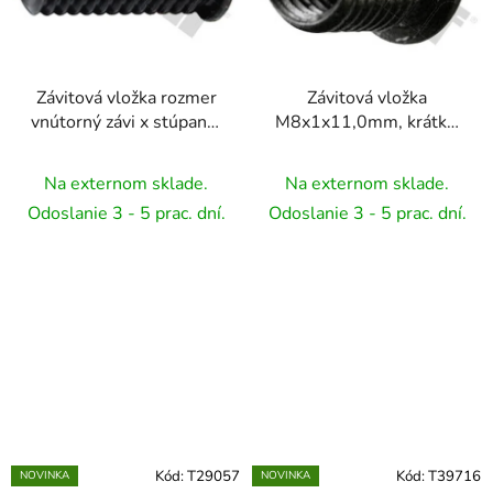
Závitová vložka rozmer
Závitová vložka
vnútorný závi x stúpanie
M8x1x11,0mm, krátka,
a celková dĺžkat 1ks, s
1ks, čierna oceľová
golierom - M6 x 1,0, L=
TRIUMF
Na externom sklade.
Na externom sklade.
20 mm, 1 ks
Odoslanie 3 - 5 prac. dní.
Odoslanie 3 - 5 prac. dní.
Kód:
T29057
Kód:
T39716
NOVINKA
NOVINKA