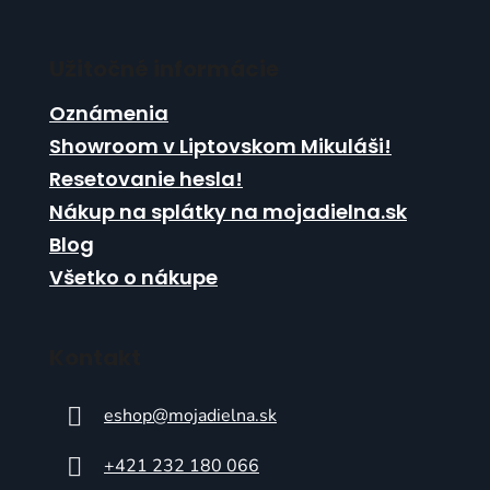
Užitočné informácie
Oznámenia
Showroom v Liptovskom Mikuláši!
Resetovanie hesla!
Nákup na splátky na mojadielna.sk
Blog
Všetko o nákupe
Kontakt
eshop
@
mojadielna.sk
+421 232 180 066