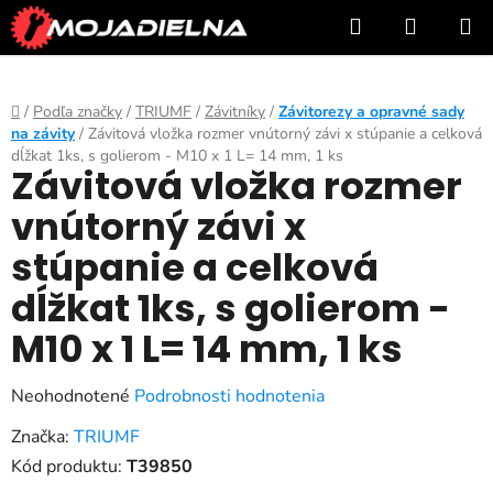
Prejsť
Hľadať
NÁKUP
na
KOŠÍK
obsah
Domov
/
Podľa značky
/
TRIUMF
/
Závitníky
/
Závitorezy a opravné sady
na závity
/
Závitová vložka rozmer vnútorný závi x stúpanie a celková
dĺžkat 1ks, s golierom - M10 x 1 L= 14 mm, 1 ks
Závitová vložka rozmer
vnútorný závi x
stúpanie a celková
dĺžkat 1ks, s golierom -
M10 x 1 L= 14 mm, 1 ks
Priemerné
Neohodnotené
Podrobnosti hodnotenia
hodnotenie
Značka:
TRIUMF
produktu
Kód produktu:
T39850
je