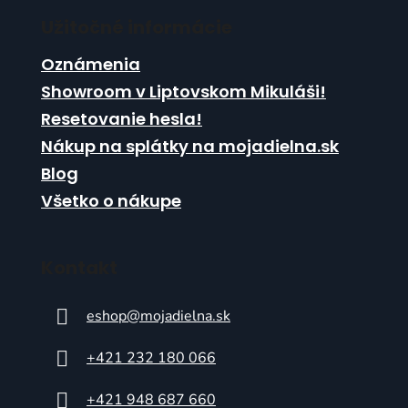
Užitočné informácie
Oznámenia
Showroom v Liptovskom Mikuláši!
Resetovanie hesla!
Nákup na splátky na mojadielna.sk
Blog
Všetko o nákupe
Kontakt
eshop
@
mojadielna.sk
+421 232 180 066
+421 948 687 660