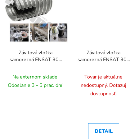
Závitová vložka
Závitová vložka
samorezná ENSAT 302
samorezná ENSAT 302
- M4 x 0,7 / M6,5 x
- M4 x 0,7 / M6,5 x
0,75 - L= 8 mm, 1 ks
0,75 - L= 8 mm, 10 ks
Na externom sklade.
Tovar je aktuálne
Odoslanie 3 - 5 prac. dní.
nedostupný. Dotazuj
dostupnosť.
DETAIL