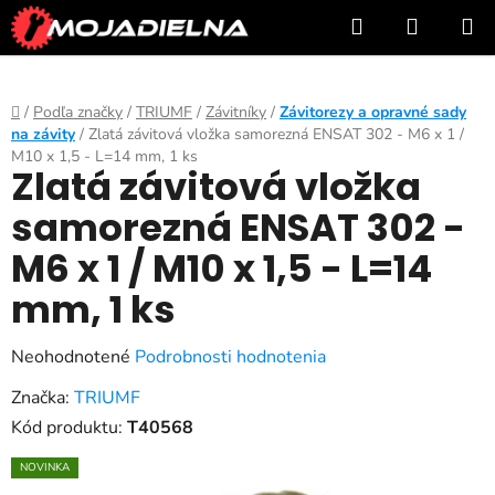
Prejsť
Hľadať
NÁKUP
na
KOŠÍK
obsah
Domov
/
Podľa značky
/
TRIUMF
/
Závitníky
/
Závitorezy a opravné sady
na závity
/
Zlatá závitová vložka samorezná ENSAT 302 - M6 x 1 /
M10 x 1,5 - L=14 mm, 1 ks
Zlatá závitová vložka
samorezná ENSAT 302 -
M6 x 1 / M10 x 1,5 - L=14
mm, 1 ks
Priemerné
Neohodnotené
Podrobnosti hodnotenia
hodnotenie
Značka:
TRIUMF
produktu
Kód produktu:
T40568
je
NOVINKA
0,0