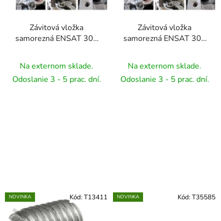
Závitová vložka
Závitová vložka
samorezná ENSAT 302
samorezná ENSAT 302
- M2,5 x 0,45 / M4,5 x
- M3 x 0,5 / M5 x 0,5 -
0,5 - L= 6 mm
L= 6 mm
Na externom sklade.
Na externom sklade.
Odoslanie 3 - 5 prac. dní.
Odoslanie 3 - 5 prac. dní.
Kód:
T13411
Kód:
T35585
NOVINKA
NOVINKA