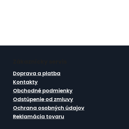
Z
á
Zákaznícky servis
p
ä
Doprava a platba
t
Kontakty
i
Obchodné podmienky
e
Odstúpenie od zmluvy
Ochrana osobných údajov
Reklamácia tovaru