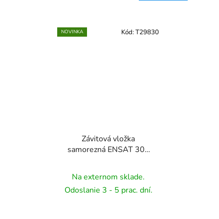
Kód:
T29830
NOVINKA
Závitová vložka
samorezná ENSAT 302
- M5 x 0,8 / M8 x 1 - L=
10 mm, 1 ks
Na externom sklade.
Odoslanie 3 - 5 prac. dní.