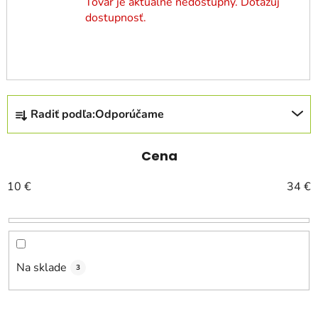
Tovar je aktuálne nedostupný. Dotazuj
dostupnosť.
R
Radiť podľa:
Odporúčame
a
d
e
Cena
n
10
€
34
€
i
e
p
r
o
Na sklade
3
d
u