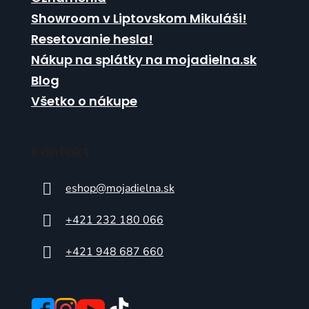
u
Showroom v Liptovskom Mikuláši!
Resetovanie hesla!
Nákup na splátky na mojadielna.sk
Blog
Všetko o nákupe
Kontakt
eshop
@
mojadielna.sk
+421 232 180 066
+421 948 687 660