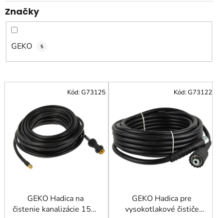
k
Značky
t
o
v
GEKO
5
V
Kód:
G73125
Kód:
G73122
ý
p
i
s
p
r
o
d
u
GEKO Hadica na
GEKO Hadica pre
čistenie kanalizácie 15m
vysokotlakové čističe
k