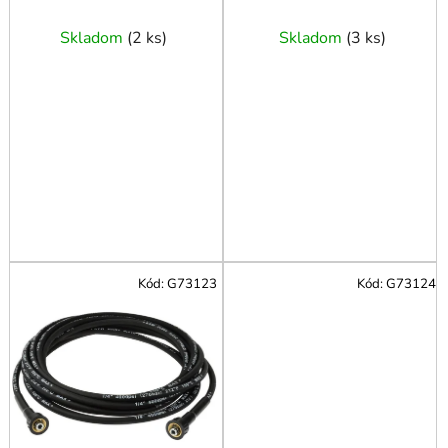
pre vysokotlakové
10m
t
čističe série K
o
Skladom
(
2 ks
)
Skladom
(
3 ks
)
v
Kód:
G73123
Kód:
G73124