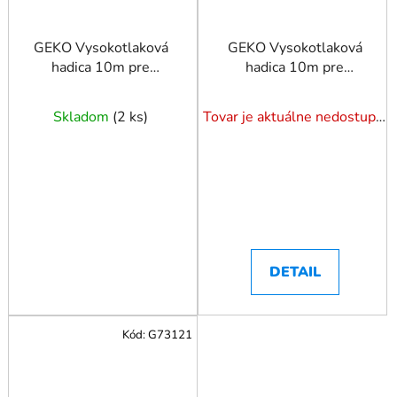
GEKO Vysokotlaková
GEKO Vysokotlaková
hadica 10m pre
hadica 10m pre
vysokotlakové čističe
vysokotlakové čističe
série HD/HDS
série K
Skladom
(
2 ks
)
Tovar je aktuálne nedostupný. Dotazuj dostupnosť.
DETAIL
Kód:
G73121