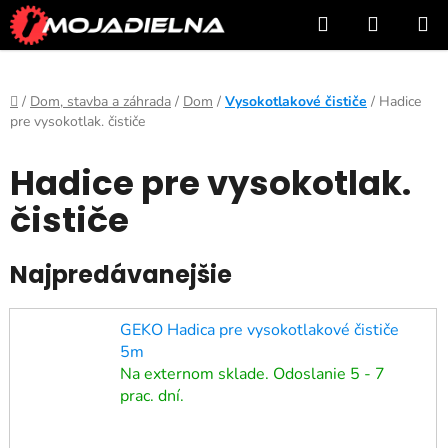
Prejsť
Hľadať
NÁKUP
na
KOŠÍK
obsah
Domov
/
Dom, stavba a záhrada
/
Dom
/
Vysokotlakové čističe
/
Hadice
pre vysokotlak. čističe
Hadice pre vysokotlak.
čističe
Najpredávanejšie
GEKO Hadica pre vysokotlakové čističe
5m
Na externom sklade. Odoslanie 5 - 7
prac. dní.