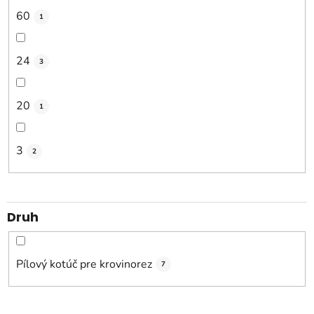
60
1
24
3
20
1
3
2
Druh
Pílový kotúč pre krovinorez
7