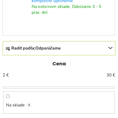
kompletné upevnenie
Na externom sklade. Odoslanie 3 - 5
prac. dní.
R
Radiť podľa:
Odporúčame
a
d
e
Cena
n
2
€
30
€
i
e
p
r
o
Na sklade
3
d