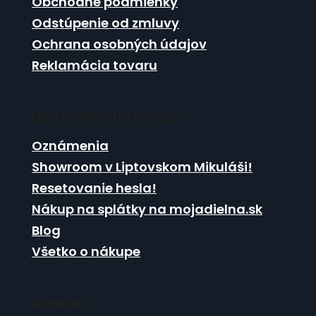
Obchodné podmienky
p
e
r
Odstúpenie od zmluvy
v
Ochrana osobných údajov
k
Reklamácia tovaru
y
v
ý
p
Užitočné informácie
i
s
Oznámenia
u
Showroom v Liptovskom Mikuláši!
Resetovanie hesla!
Nákup na splátky na mojadielna.sk
Blog
Všetko o nákupe
Kontakt