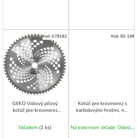
Kód:
G78182
Kód:
50-199
GEKO Vidiový pílový
Kotúč pre krovinorez s
kotúč pre krovinorez
karbidovými hrotmi, nôž
255x25,4mmx60z
čepele kosačky 255
T40
Skladom
(
1 ks
)
Na externom sklade. Odoslanie 3 - 5 prac. dní.