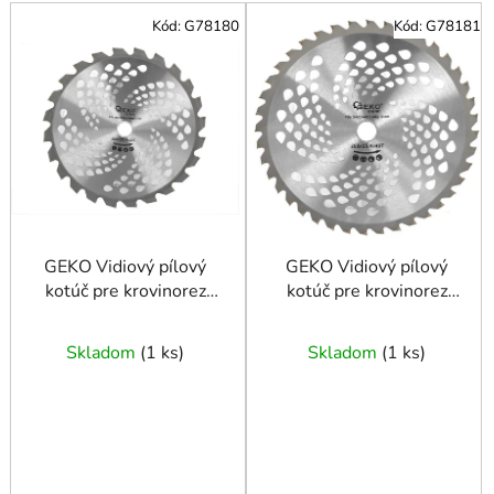
V
Kód:
G78180
Kód:
G78181
ý
p
i
s
p
r
o
d
u
GEKO Vidiový pílový
GEKO Vidiový pílový
kotúč pre krovinorez
kotúč pre krovinorez
k
255x25,4mmx24z
255x25,4mmx40z
t
o
Skladom
(
1 ks
)
Skladom
(
1 ks
)
v