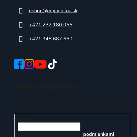
eshop
@
mojadielna.sk
+421 232 180 066
+421 948 687 660
Odoberať newsletter
Vložte svoj e-mail a my Vám budeme zasielať
informácie o nových produktoch na našom e-shope.
Email
Vložením e-mailu súhlasíte s
podmienkami