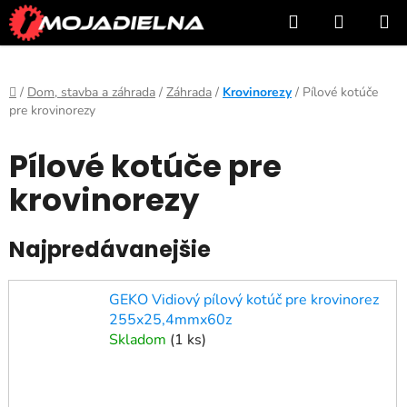
Prejsť
Hľadať
NÁKUP
na
KOŠÍK
obsah
Domov
/
Dom, stavba a záhrada
/
Záhrada
/
Krovinorezy
/
Pílové kotúče
pre krovinorezy
Pílové kotúče pre
krovinorezy
Najpredávanejšie
GEKO Vidiový pílový kotúč pre krovinorez
255x25,4mmx60z
Skladom
(
1 ks
)