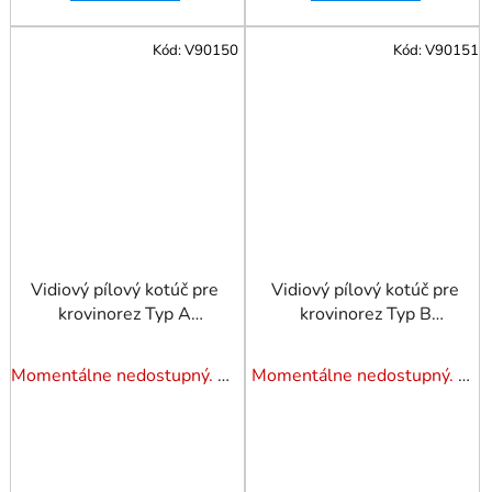
Kód:
V90150
Kód:
V90151
Vidiový pílový kotúč pre
Vidiový pílový kotúč pre
krovinorez Typ A
krovinorez Typ B
255x25,4mmx40z
255x25,4mmx24z
Momentálne nedostupný. Pozrite si naše varianty.
Momentálne nedostupný. Pozrite si naše varianty.