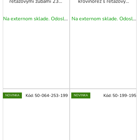
reťazovými zubami 230
krovinorez s reťazovým
mm x 25,4 mm
a tvrdokovovým
kotúčom + upevnenie
Na externom sklade. Odoslanie 3 - 5 prac. dní.
Na externom sklade. Odoslanie 3 - 5 prac. dní.
Kód:
50-064-253-199
Kód:
50-199-195
NOVINKA
NOVINKA