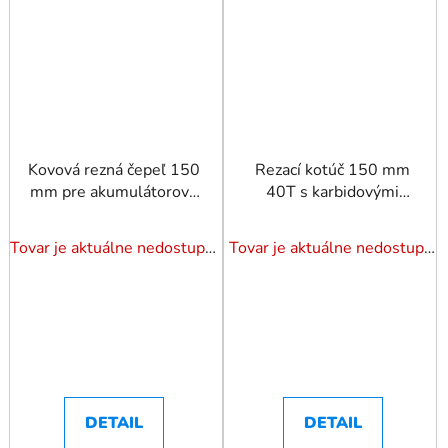
Kovová rezná čepeľ 150
Rezací kotúč 150 mm
mm pre akumulátorový
40T s karbidovými
vyžínač
vidiami pre
akumulátorový vyžínač
Tovar je aktuálne nedostupný. Dotazuj dostupnosť.
Tovar je aktuálne nedostupný. Dotazuj dostupnosť.
DETAIL
DETAIL