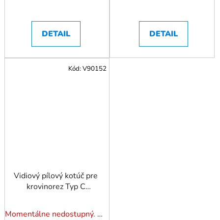
DETAIL
DETAIL
Kód:
V90152
Vidiový pílový kotúč pre
krovinorez Typ C
255x25,4mmx24z
Momentálne nedostupný. Pozrite si naše varianty.