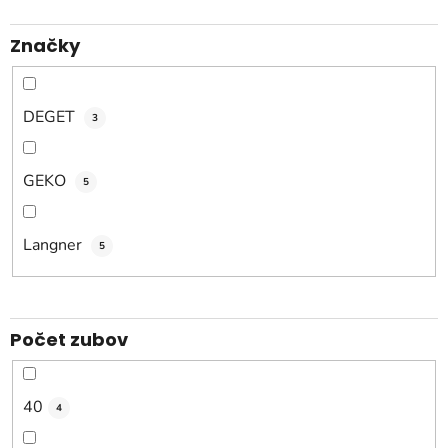
u
k
Značky
t
o
v
DEGET
3
GEKO
5
Langner
5
Počet zubov
40
4