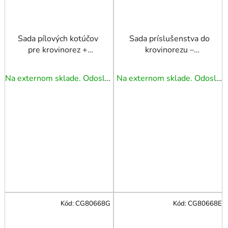
Sada pílových kotúčov
Sada príslušenstva do
pre krovinorez +
krovinorezu –
kompletné upevnenie
tvrdokovový kotúč,
trojzubý nôž 1,3 mm a
Na externom sklade. Odoslanie 3 - 5 prac. dní.
Na externom sklade. Odoslanie 3 - 5 prac. dní.
kompletné upevnenie
Kód:
CG80668G
Kód:
CG80668E