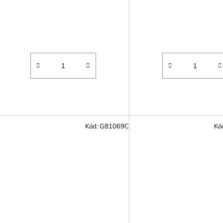
Kód:
G81069C
Kó