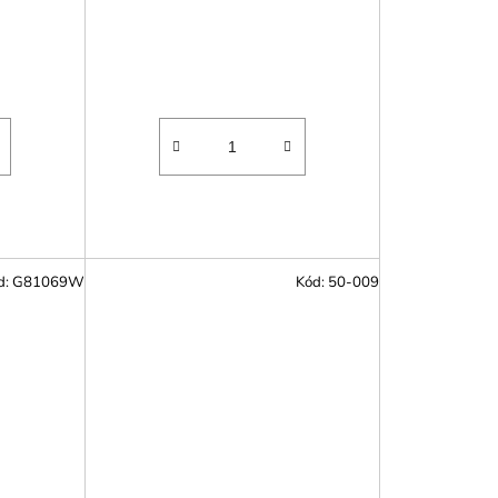
d:
G81069W
Kód:
50-009