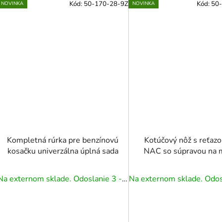
Kód:
50-170-28-9Z
Kód:
50
NOVINKA
NOVINKA
Kompletná rúrka pre benzínovú
Kotúčový nôž s reťaz
kosačku univerzálna úplná sada
NAC so súpravou na 
Na externom sklade. Odoslanie 3 - 5 prac. dní.