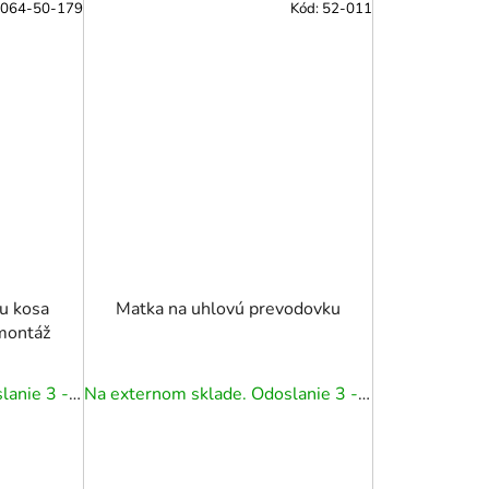
-064-50-179
Kód:
52-011
ou kosa
Matka na uhlovú prevodovku
montáž
Na externom sklade. Odoslanie 3 - 5 prac. dní.
Na externom sklade. Odoslanie 3 - 5 prac. dní.