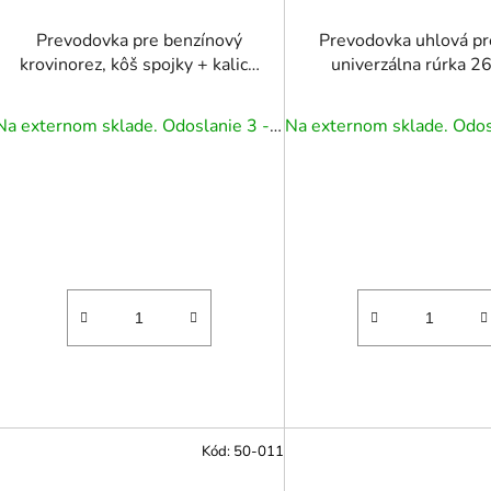
Prevodovka pre benzínový
Prevodovka uhlová pr
krovinorez, kôš spojky + kalich
univerzálna rúrka 
28MM 9F
hriadeľ 7 DRÁŽ
Na externom sklade. Odoslanie 3 - 5 prac. dní.
Kód:
50-011