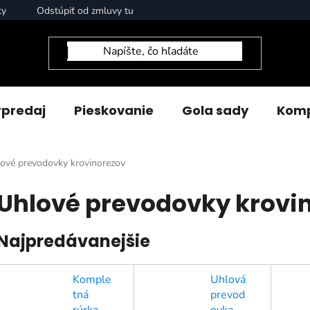
ty
Odstúpiť od zmluvy tu
predaj
Pieskovanie
Gola sady
Komp
ové prevodovky krovinorezov
Uhlové prevodovky krovi
Najpredávanejšie
Komple
Uhlová
tná
prevod
rúrka
ovka