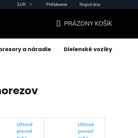
EUR
Prihlásenie
Registrácia
PRÁZDNY KOŠÍK
NÁKUPNÝ
KOŠÍK
resory a náradie
Dielenské vozíky
Zvár
norezov
Uhlová
Uhlová
prevod
prevod
ovka
ovka