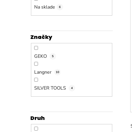
n
e
Na sklade
6
l
Značky
GEKO
5
Langner
10
SILVER TOOLS
4
Druh