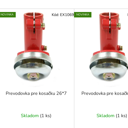
V
Kód:
EX1069
NOVINKA
NOVINKA
ý
p
i
s
p
r
o
d
u
k
t
Prevodovka pre kosačku 26*7
Prevodovka pre kosač
o
v
Skladom
(
1 ks
)
Skladom
(
1 ks
)