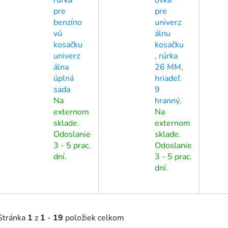
pre
pre
benzíno
univerz
vú
álnu
kosačku
kosačku
univerz
, rúrka
álna
26 MM,
úplná
hriadeľ
sada
9
Na
hranný.
externom
Na
sklade.
externom
Odoslanie
sklade.
3 - 5 prac.
Odoslanie
dní.
3 - 5 prac.
dní.
Stránka
1
z
1
-
19
položiek celkom