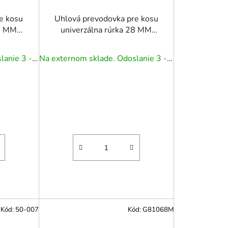
e kosu
Uhlová prevodovka pre kosu
26 MM
univerzálna rúrka 28 MM
OK
hriadeľ 9 DRÁŽOK
Na externom sklade. Odoslanie 3 - 5 prac. dní.
Na externom sklade. Odoslanie 3 - 5 prac. dní.
Kód:
50-007
Kód:
G81068M