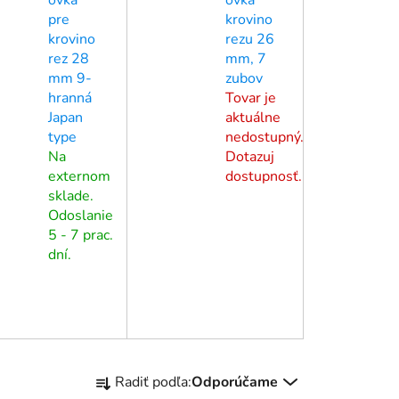
pre
krovino
krovino
rezu 26
rez 28
mm, 7
mm 9-
zubov
hranná
Tovar je
Japan
aktuálne
type
nedostupný.
Na
Dotazuj
externom
dostupnosť.
sklade.
Odoslanie
5 - 7 prac.
dní.
R
Radiť podľa:
Odporúčame
a