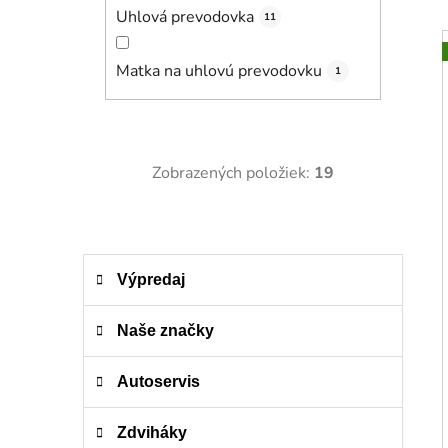
Uhlová prevodovka
11
Matka na uhlovú prevodovku
1
Zobrazených položiek:
19
K
Preskočiť
Výpredaj
a
kategórie
t
e
Naše značky
g
ó
Autoservis
r
i
Zdviháky
e