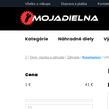
Prejsť
Všetko o nákupe
Doprava a platba
Kontak
na
obsah
Kategórie
Náhradné diely
Vý
Domov
/
Dom, stavba a záhrada
/
Záhrada
/
Krovinorezy
/
Uhl
B
o
Cena
č
n
1
€
41
€
ý
p
a