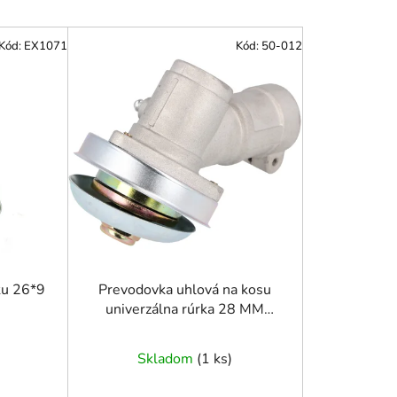
d
e
Kód:
EX1071
Kód:
50-012
n
i
e
p
r
o
d
u
k
t
o
ku 26*9
Prevodovka uhlová na kosu
univerzálna rúrka 28 MM
v
hriadeľ 4 DRÁŽKY
Skladom
(
1 ks
)