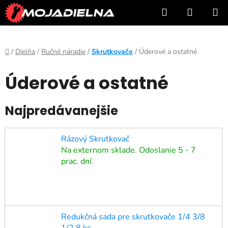
Prejsť
Hľadať
NÁKUP
na
KOŠÍK
obsah
Domov
/
Dielňa
/
Ručné náradie
/
Skrutkovače
/
Úderové a ostatné
Úderové a ostatné
Najpredávanejšie
Rázový Skrutkovač
Na externom sklade. Odoslanie 5 - 7
prac. dní.
Redukčná sada pre skrutkovače 1/4 3/8
1/2 8 ks