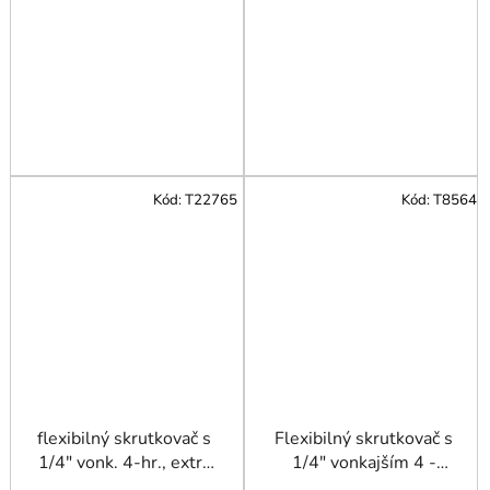
Kód:
T22765
Kód:
T8564
flexibilný skrutkovač s
Flexibilný skrutkovač s
1/4" vonk. 4-hr., extra
1/4" vonkajším 4 -
dlhý 500 mm TRIUMF
hranom, dlhý 265 mm