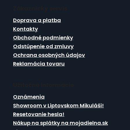
á
i
i
e
Zákaznícky servis
p
e
p
ä
Doprava a platba
r
t
v
Kontakty
i
k
Obchodné podmienky
e
y
Odstúpenie od zmluvy
v
ý
Ochrana osobných údajov
p
Reklamácia tovaru
i
s
u
Užitočné informácie
Oznámenia
Showroom v Liptovskom Mikuláši!
Resetovanie hesla!
Nákup na splátky na mojadielna.sk