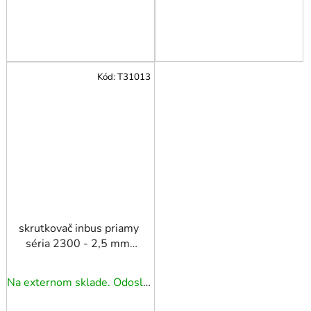
Kód:
T31013
skrutkovač inbus priamy
séria 2300 - 2,5 mm,
Beargrip xxx TRIUMF
Na externom sklade. Odoslanie 3 - 5 prac. dní.