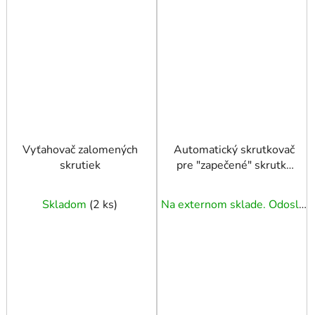
Vyťahovač zalomených
Automatický skrutkovač
skrutiek
pre "zapečené" skrutky
a matice, 8-bitov
Skladom
(
2 ks
)
Na externom sklade. Odoslanie 3 - 5 prac. dní.