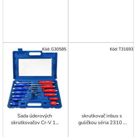
Kód:
G30585
Kód:
T31693
Sada úderových
skrutkovač inbus s
skrutkovačov Cr-V 12
guličkou séria 2310 -
dielna
6mm, Beargrip xxx
TRIUMF