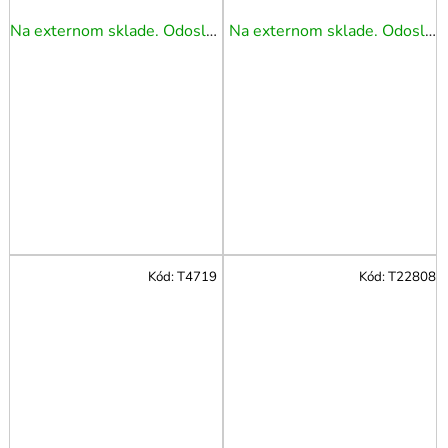
TRIUMF
Na externom sklade. Odoslanie 3 - 5 prac. dní.
Na externom sklade. Odoslanie 3 - 5 prac. dní.
Kód:
T4719
Kód:
T22808