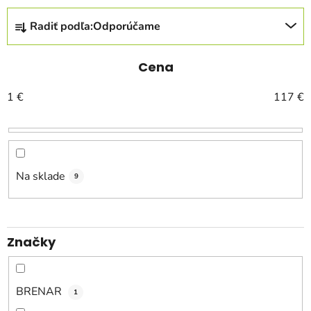
R
Radiť podľa:
Odporúčame
a
d
e
Cena
n
1
€
117
€
i
e
p
r
o
Na sklade
9
d
u
k
Značky
t
o
v
BRENAR
1