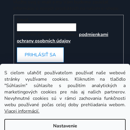
Vložte svoj e-mail a my Vám budeme zasielať
informácie o nových produktoch na našom e-shope.
Email
Vložením e-mailu súhlasíte s
podmienkami
ochrany osobných údajov
PRIHLÁSIŤ SA
S cieľom uľahčiť používateľom používať naše webové
stránky využívame cookies. Kliknutím na tlačidlo
Instagram
"Súhlasím" súhlasíte s použitím analytických a
marketingových cookies pre nás aj našich partnerov.
Nevyhnutné cookies sú v rámci zachovania funkčnosti
webu používané počas celej doby prehliadania webom.
Viacej informácií.
Nastavenie