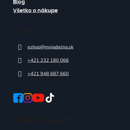
Blog
Všetko o nákupe
Kontakt
eshop
@
mojadielna.sk
+421 232 180 066
+421 948 687 660
Odoberať newsletter