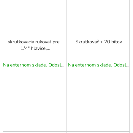
skrutkovacia rukoväť pre
Skrutkovač + 20 bitov
1/4" hlavice,
dvojkomponentná
TRIUMF
Na externom sklade. Odoslanie 3 - 5 prac. dní.
Na externom sklade. Odoslanie 3 - 5 prac. dní.