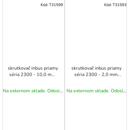
Kód:
T31599
Kód:
T31593
skrutkovač inbus priamy
skrutkovač inbus priamy
séria 2300 - 10,0 mm,
séria 2300 - 2,0 mm,
Beargrip xxx TRIUMF
Beargrip xxx TRIUMF
Na externom sklade. Odoslanie 3 - 5 prac. dní.
Na externom sklade. Odoslanie 3 - 5 prac. dní.