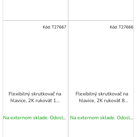
Kód:
T27667
Kód:
T27666
Flexibilný skrutkovač na
Flexibilný skrutkovač na
hlavice, 2K rukoväť 10
hlavice, 2K rukoväť 8
mm TRIUMF
mm TRIUMF
Na externom sklade. Odoslanie 3 - 5 prac. dní.
Na externom sklade. Odoslanie 3 - 5 prac. dní.