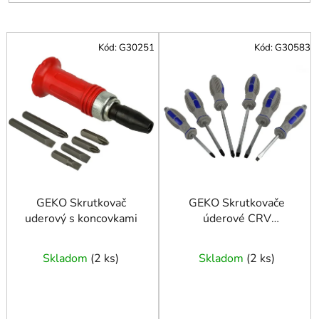
V
Kód:
G30251
Kód:
G30583
ý
p
i
s
p
r
o
d
u
GEKO Skrutkovač
GEKO Skrutkovače
uderový s koncovkami
úderové CRV
k
6ks./blister/
t
o
Skladom
(
2 ks
)
Skladom
(
2 ks
)
v