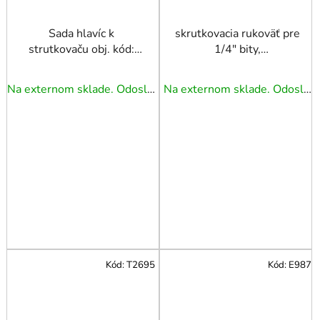
Sada hlavíc k
skrutkovacia rukoväť pre
strutkovaču obj. kód:
1/4" bity,
22765. TRIUMF
dvojkomponentná
TRIUMF
Na externom sklade. Odoslanie 3 - 5 prac. dní.
Na externom sklade. Odoslanie 3 - 5 prac. dní.
Kód:
T2695
Kód:
E987