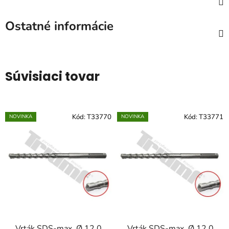
Ostatné informácie
Súvisiaci tovar
Kód:
T33770
Kód:
T33771
NOVINKA
NOVINKA
Vrták SDS-max, Ø 12,0
Vrták SDS-max, Ø 12,0