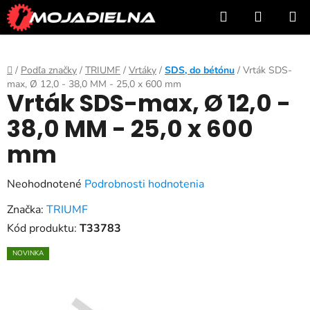
Prejsť
Hľadať
NÁKUP
na
KOŠÍK
obsah
Domov
/
Podľa značky
/
TRIUMF
/
Vrtáky
/
SDS, do bétónu
/
Vrták SDS-
max, Ø 12,0 - 38,0 MM - 25,0 x 600 mm
Vrták SDS-max, Ø 12,0 -
38,0 MM - 25,0 x 600
mm
Priemerné
Neohodnotené
Podrobnosti hodnotenia
hodnotenie
Značka:
TRIUMF
produktu
Kód produktu:
T33783
je
NOVINKA
0,0
z
5