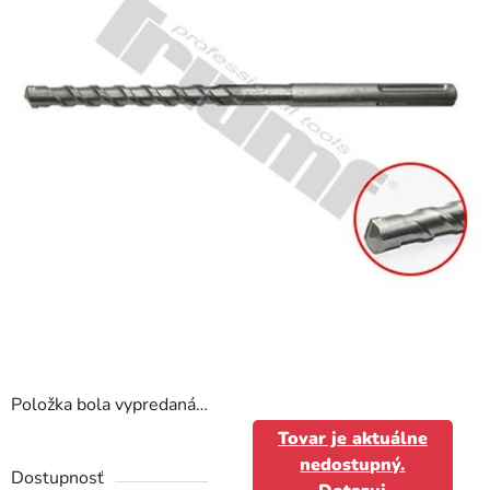
hviezdičiek.
Položka bola vypredaná…
Tovar je aktuálne
nedostupný.
Dostupnosť