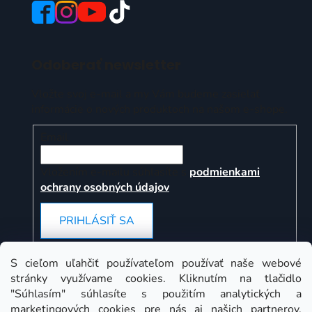
Odoberať newsletter
Vložte svoj e-mail a my Vám budeme zasielať
informácie o nových produktoch na našom e-shope.
Email
Vložením e-mailu súhlasíte s
podmienkami
ochrany osobných údajov
PRIHLÁSIŤ SA
S cieľom uľahčiť používateľom používať naše webové
stránky využívame cookies. Kliknutím na tlačidlo
Instagram
"Súhlasím" súhlasíte s použitím analytických a
marketingových cookies pre nás aj našich partnerov.