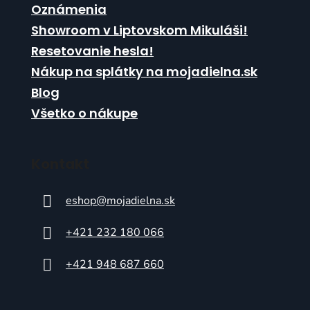
Oznámenia
Showroom v Liptovskom Mikuláši!
Resetovanie hesla!
Nákup na splátky na mojadielna.sk
Blog
Všetko o nákupe
Kontakt
eshop
@
mojadielna.sk
+421 232 180 066
+421 948 687 660