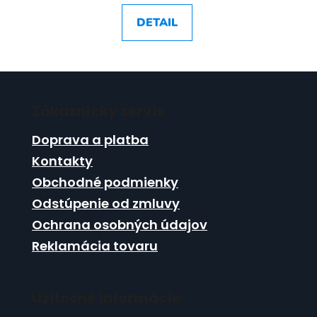
DETAIL
Z
á
Zákaznícky servis
p
ä
Doprava a platba
t
Kontakty
i
Obchodné podmienky
e
Odstúpenie od zmluvy
Ochrana osobných údajov
Reklamácia tovaru
Užitočné informácie