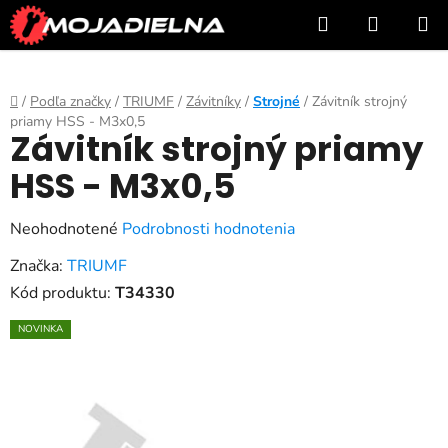
Prejsť
Hľadať
NÁKUP
na
KOŠÍK
obsah
Domov
/
Podľa značky
/
TRIUMF
/
Závitníky
/
Strojné
/
Závitník strojný
priamy HSS - M3x0,5
Závitník strojný priamy
HSS - M3x0,5
Priemerné
Neohodnotené
Podrobnosti hodnotenia
hodnotenie
Značka:
TRIUMF
produktu
Kód produktu:
T34330
je
NOVINKA
0,0
z
5
hviezdičiek.