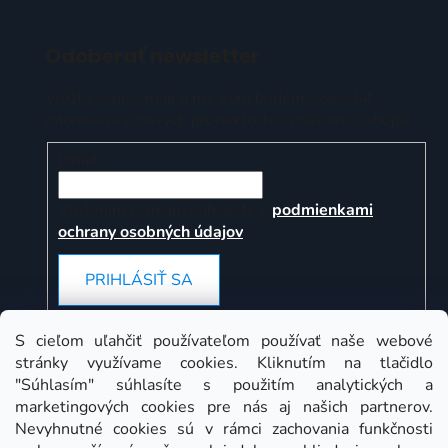
Odoberať newsletter
Vložte svoj e-mail a my Vám budeme zasielať
informácie o nových produktoch na našom e-shope.
Email
Vložením e-mailu súhlasíte s
podmienkami
ochrany osobných údajov
PRIHLÁSIŤ SA
S cieľom uľahčiť používateľom používať naše webové
stránky využívame cookies. Kliknutím na tlačidlo
Instagram
"Súhlasím" súhlasíte s použitím analytických a
marketingových cookies pre nás aj našich partnerov.
Nevyhnutné cookies sú v rámci zachovania funkčnosti