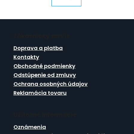
Z
á
Zákaznícky servis
p
ä
Doprava a platba
t
Kontakty
i
Obchodné podmienky
e
Odstúpenie od zmluvy
Ochrana osobných údajov
Reklamácia tovaru
Užitočné informácie
Oznámenia