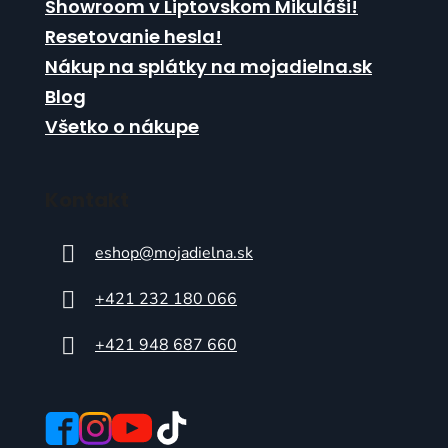
Showroom v Liptovskom Mikuláši!
Resetovanie hesla!
Nákup na splátky na mojadielna.sk
Blog
Všetko o nákupe
Kontakt
eshop
@
mojadielna.sk
+421 232 180 066
+421 948 687 660