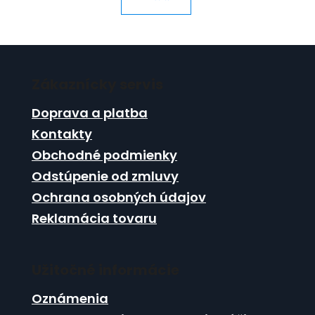
Z
á
Zákaznícky servis
p
ä
Doprava a platba
t
Kontakty
i
Obchodné podmienky
e
Odstúpenie od zmluvy
Ochrana osobných údajov
Reklamácia tovaru
Užitočné informácie
Oznámenia