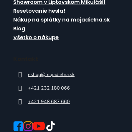
Showroom v Liptovskom Mikuláši!
Resetovanie hesla!
Nákup na splátky na mojadielna.sk
Blog
Všetko o nákupe
Kontakt
eshop
@
mojadielna.sk
+421 232 180 066
+421 948 687 660