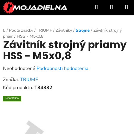
Prejsť
Hľadať
NÁKUP
na
KOŠÍK
obsah
Domov
/
Podľa značky
/
TRIUMF
/
Závitníky
/
Strojné
/
Závitník strojný
priamy HSS - M5x0,8
Závitník strojný priamy
HSS - M5x0,8
Priemerné
Neohodnotené
Podrobnosti hodnotenia
hodnotenie
Značka:
TRIUMF
produktu
Kód produktu:
T34332
je
NOVINKA
0,0
z
5
hviezdičiek.