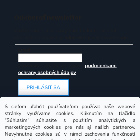
Odoberať newsletter
Vložte svoj e-mail a my Vám budeme zasielať
informácie o nových produktoch na našom e-shope.
Email
Vložením e-mailu súhlasíte s
podmienkami
ochrany osobných údajov
PRIHLÁSIŤ SA
S cieľom uľahčiť používateľom používať naše webové
stránky využívame cookies. Kliknutím na tlačidlo
Instagram
"Súhlasím" súhlasíte s použitím analytických a
marketingových cookies pre nás aj našich partnerov.
Nevyhnutné cookies sú v rámci zachovania funkčnosti